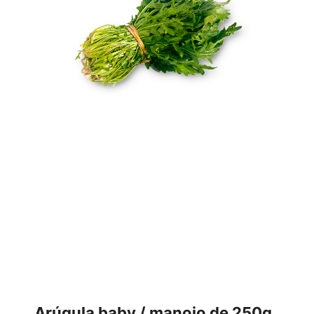
Arúgula baby / manojo de 250g